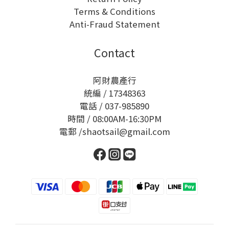
Terms & Conditions
Anti-Fraud Statement
Contact
阿財農產行
統編 / 17348363
電話 / 037-985890
時間 / 08:00AM-16:30PM
電郵 /shaotsail@gmail.com