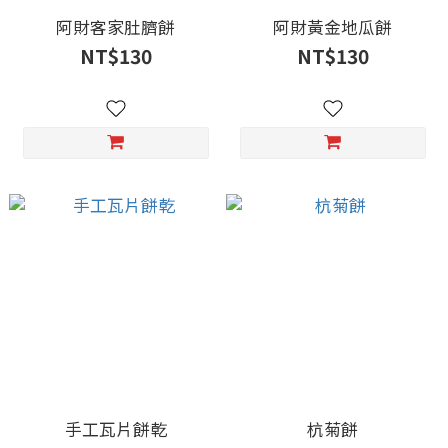
阿財客家肚臍餅
阿財黃金地瓜餅
NT$130
NT$130
手工瓦片餅乾
杭菊餅