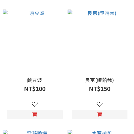
蔭豆豉
良京(醃蕗蕎)
NT$100
NT$150