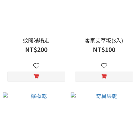
蚊聞嗡嗡走
客家艾草粄(3入)
NT$200
NT$100