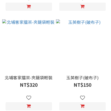
北埔客家擂茶-夾鏈袋輕裝
玉英樹子(破布子)
NT$320
NT$150