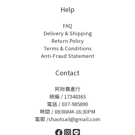
Help
FAQ
Delivery & Shipping
Return Policy
Terms & Conditions
Anti-Fraud Statement
Contact
阿財農產行
統編 / 17348363
電話 / 037-985890
時間 / 08:00AM-16:30PM
電郵 /shaotsail@gmail.com