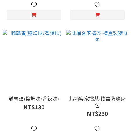
鵪鶉蛋(鹽焗味/香辣味)
北埔客家擂茶-禮盒裝隨身
包
NT$130
NT$230