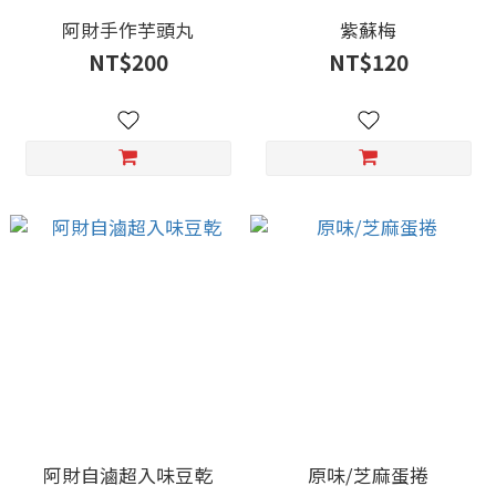
阿財手作芋頭丸
紫蘇梅
NT$200
NT$120
阿財自滷超入味豆乾
原味/芝麻蛋捲