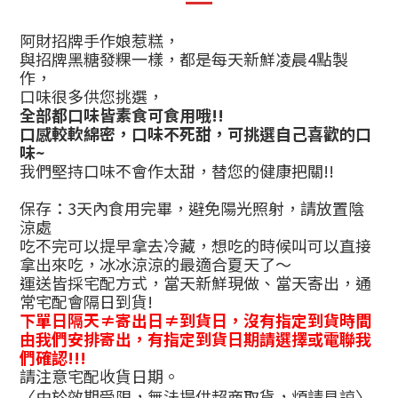
阿財招牌手作娘惹糕，
與招牌黑糖發粿一樣，都是每天新鮮凌晨
4
點製
作，
口味很多供您挑選，
全部都口味皆素食可食用哦
!!
口感較軟綿密，口味不死甜，可挑選自己喜歡的口
味
~
我們堅持口味不會作太甜，替您的健康把關
!!
保存：
3
天內食用完畢，避免陽光照射，請放置陰
涼處
吃不完可以提早拿去冷藏，想吃的時候叫可以直接
拿出來吃，冰冰涼涼的最適合夏天了～
運送皆採宅配方式，當天新鮮現做、當天寄出，通
常宅配會隔日到貨
!
下單日隔天
≠寄出日≠到貨日，沒有指定到貨時間
由我們安排寄出，有指定到貨日期請選擇或電聯我
們確認!!!
請注意宅配收貨日期。
〈由於效期受限，無法提供超商取貨，煩請見諒〉