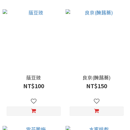
蔭豆豉
良京(醃蕗蕎)
NT$100
NT$150