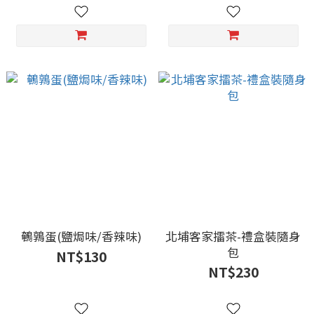
鵪鶉蛋(鹽焗味/香辣味)
北埔客家擂茶-禮盒裝隨身
包
NT$130
NT$230