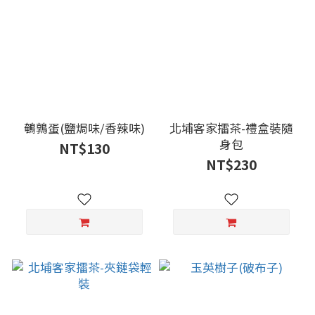
鵪鶉蛋(鹽焗味/香辣味)
北埔客家擂茶-禮盒裝隨
身包
NT$130
NT$230