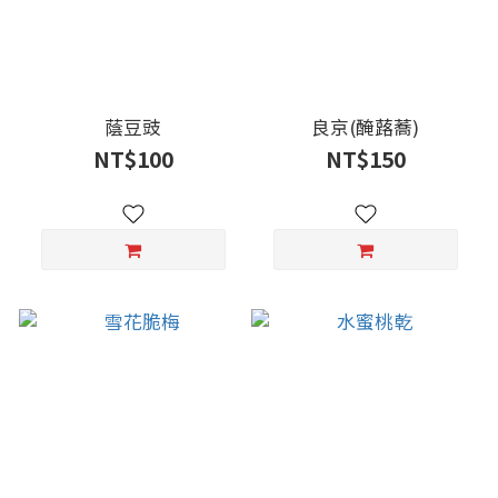
蔭豆豉
良京(醃蕗蕎)
NT$100
NT$150