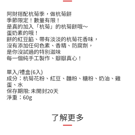
阿財搭配杭菊季，做杭菊餅
季節限定！數量有限！
是真的加入「杭菊」的杭菊餅哦～
蛋奶素的哦！
餅的紅豆餡、帶有淡淡的杭菊花香味，
沒有添加任何色素、香精、防腐劑，
是你沒試過的特別滋味
每一個純手工製作、瓣瓣真心！
單入
/
禮盒
(6
入
)
成分：杭菊花粉、紅豆、麵粉、糖粉、奶油、雞
蛋、水
保存期限
:
未開封
20
天
淨重：
60g
了解更多