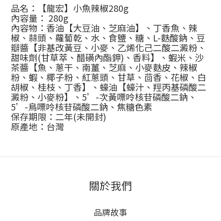
品名：【龍宏】小魚辣椒
280g
內容量：
280g
內容物：香油【大豆油、芝麻油】、丁香魚、辣
椒、蒜頭、蘿蔔乾、水、食鹽、糖、
L-
麩酸鈉、豆
瓣醬【非基改黃豆、小麥、乙烯化己二酸二澱粉、
甜味劑
(
甘草萃、醋磺內酯鉀
)
、香料】、蝦米、沙
茶醬【魚、蔥干、南薑、芝麻、小麥麩皮、辣椒
粉、蝦、椰子粉、紅蔥頭、甘草、茴香、花椒、白
胡椒、桂枝、丁香】、蠔油【蠔汁、羥丙基磷酸二
澱粉、小麥粉】、
5
’
-
次黃嘌呤核苷磷酸二鈉、
5
’
-
鳥嘌呤核苷磷酸二鈉、焦糖色素
保存期限：二年
(
未開封
)
原產地：台灣
關於我們
品牌故事