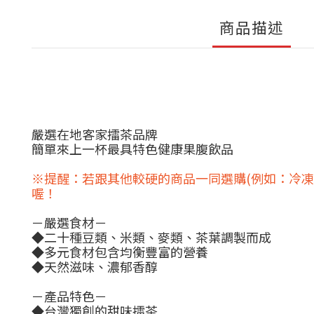
商品描述
嚴選在地客家擂茶品牌
簡單來上一杯最具特色健康果腹飲品
※提醒：若跟其他較硬的商品一同選購(例如：冷
喔！
－嚴選食材－
◆二十種豆類、米類、麥類、茶葉調製而成
◆多元食材包含均衡豐富的營養
◆天然滋味、濃郁香醇
－產品特色－
◆台灣獨創的甜味擂茶