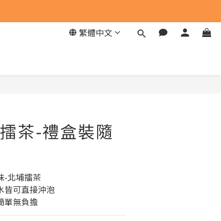
繁體中文
立即購買
擂茶-禮盒裝隨
味-北埔擂茶
水皆可直接沖泡
簡單無負擔