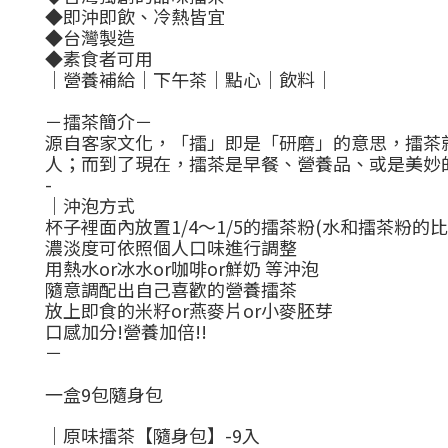
◆即沖即飲、冷熱皆宜
◆台灣製造
◆素食者可用
｜營養補給｜下午茶｜點心｜飲料｜
－擂茶簡介－
源自客家文化，「擂」即是「研磨」的意思，擂茶
人；而到了現在，擂茶是早餐、營養品、或是美妙
-
｜沖泡方式
杯子裡面內放置1/4～1/5的擂茶粉(水和擂茶粉的比例約4
濃淡度可依照個人口味進行調整
用熱水or冰水or咖啡or鮮奶 等沖泡
隨意調配出自己喜歡的營養擂茶
放上即食的米籽or燕麥片or小麥胚芽
口感加分!營養加倍!!
－
一盒9包隨身包
｜原味擂茶【隨身包】-9入