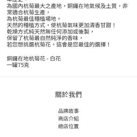
為國內杭菊最大之產地，銅鑼在地氣候及土質，非
常適合杭菊生產，
為杭菊最佳種植場地。
天然的種植方式，使杭菊氣味更加清香甘甜！
乾燥方式純天然無任何添加或後製，
保留了杭菊最自然純淨的香味，
若您想挑選杭菊花，這會是您最佳的選擇！
銅鑼在地杭菊花
-
白花
一罐
75
克
關於我們
品牌故事
商店介紹
總店位置