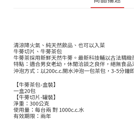
清涼降火氣、純天然飲品、也可以入菜
牛蒡切片、牛蒡茶包
牛蒡茶採用新鮮天然牛蒡。最新科技輔以古法精緻
特點：適合男女老幼，休閒洽談之良伴，絕無食品
沖泡方式：以
200c.c.
開水沖泡一包茶包，
3-5
分鐘
【牛蒡茶包
-
盒裝】
一盒
20
包
【牛蒡切片
-
罐裝】
淨重：
300
公克
使用量：每台兩 對
1000c.c.
水
有效期限：兩年