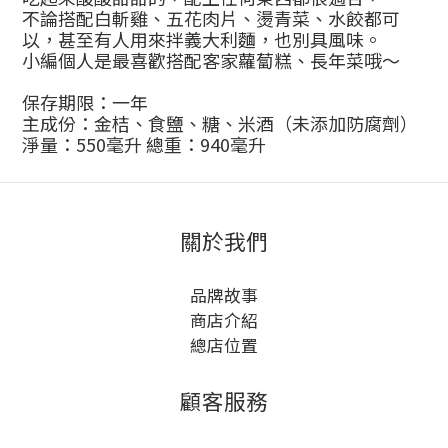
不論搭配白斬雞、五花肉片、燙青菜、水餃都可
以，甚至有人用來拌義大利麵，也別具風味。
小編個人是最喜歡搭配客家蘿蔔糕、長年菜哦～
保存期限：一年
主成份：金桔、食鹽、糖、米酒（未添加防腐劑）
淨量：
550
毫升
總重：
940
毫升
關於我們
品牌故事
商店介紹
總店位置
顧客服務