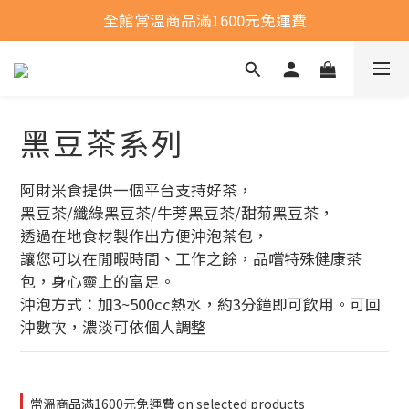
全館常溫商品滿1600元免運費
全館常溫商品滿1600元免運費
選購商品運費問題
全館常溫商品滿1600元免運費
黑豆茶系列
阿財米食提供一個平台支持好茶，
黑豆茶/纖綠黑豆茶/牛蒡黑豆茶/甜菊黑豆茶，
透過在地食材製作出方便沖泡茶包，
讓您可以在閒暇時間、工作之餘，品嚐特殊健康茶
包，身心靈上的富足。
沖泡方式：加3~500cc熱水，約3分鐘即可飲用。可回
沖數次，濃淡可依個人調整
常溫商品滿1600元免運費 on selected products