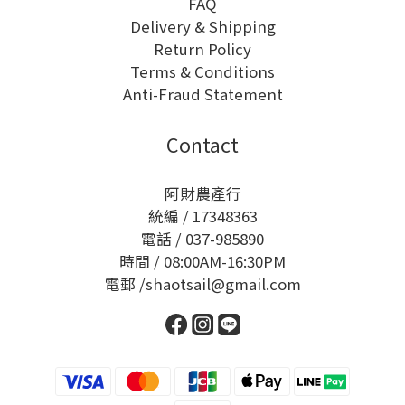
FAQ
Delivery & Shipping
Return Policy
Terms & Conditions
Anti-Fraud Statement
Contact
阿財農產行
統編 / 17348363
電話 / 037-985890
時間 / 08:00AM-16:30PM
電郵 /shaotsail@gmail.com