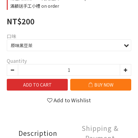
滿額送手工小禮 on order
NT$200
口味
Quantity
ADD TO CART
BUY NOW
Add to Wishlist
Shipping &
Description
Payment