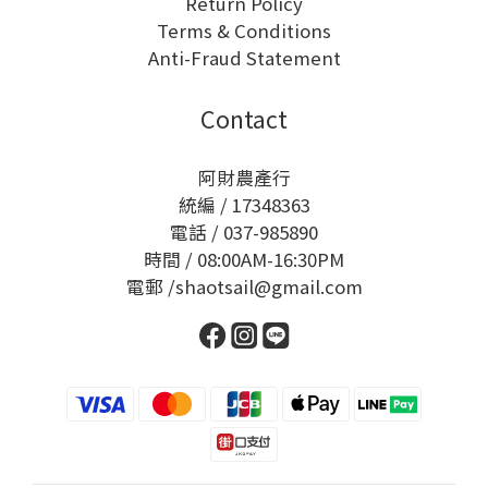
Return Policy
Terms & Conditions
Anti-Fraud Statement
Contact
阿財農產行
統編 / 17348363
電話 / 037-985890
時間 / 08:00AM-16:30PM
電郵 /shaotsail@gmail.com