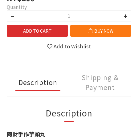
Quantity
ADD TO CART
BUY NOW
Add to Wishlist
Shipping &
Description
Payment
Description
阿財手作芋頭丸