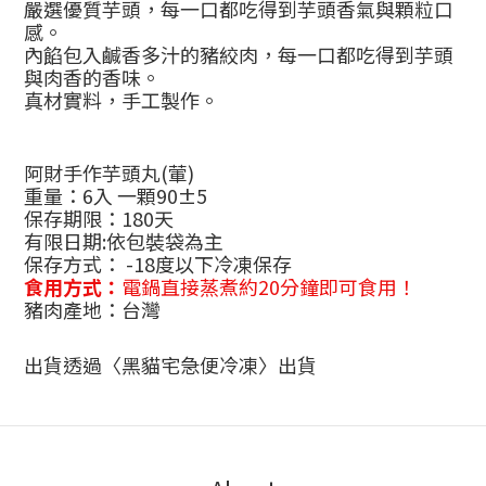
嚴選優質芋頭，每一口都吃得到芋頭香氣與顆粒口
感。
內餡包入鹹香多汁的豬絞肉，每一口都吃得到芋頭
與肉香的香味。
真材實料，手工製作。
阿財手作芋頭丸
(
葷
)
重量：6入 一顆90±5
保存期限：180天
有限日期:依包裝袋為主
保存方式：
-18
度以下冷凍保存
食用方式：
電鍋直接蒸煮約2
0
分鐘即可食用！
豬肉產地：台灣
出貨透過〈黑貓宅急便冷凍〉出貨