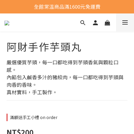
全館常溫商品滿1600元免運費
全館常溫商品滿1600元免運費
選購商品運費問題
全館常溫商品滿1600元免運費
阿財手作芋頭丸
嚴選優質芋頭，每一口都吃得到芋頭香氣與顆粒口
感。
內餡包入鹹香多汁的豬絞肉，每一口都吃得到芋頭與
肉香的香味。
真材實料，手工製作。
滿額送手工小禮 on order
NT$200