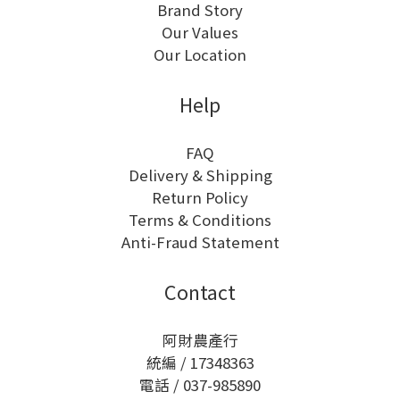
Brand Story
Our Values
Our Location
Help
FAQ
Delivery & Shipping
Return Policy
Terms & Conditions
Anti-Fraud Statement
Contact
阿財農產行
統編 / 17348363
電話 / 037-985890