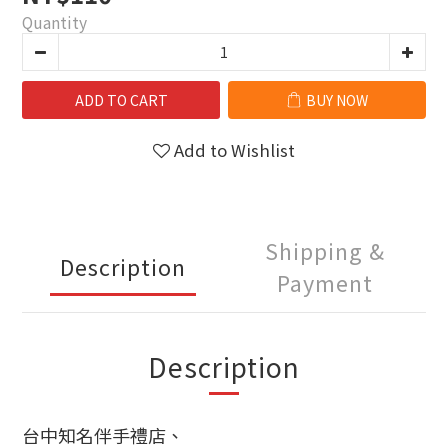
Quantity
ADD TO CART
BUY NOW
Add to Wishlist
Shipping &
Description
Payment
Description
台中知名伴手禮店、