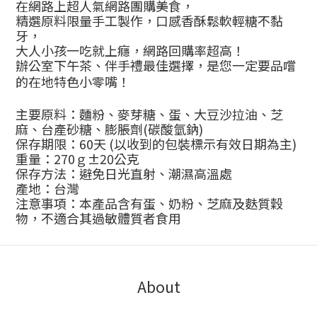
在網路上超人氣網路團購美食，
精選原料限量手工製作，口感香酥鬆軟輕糖不黏
牙，
大人小孩一吃就上癮，網路回購率超高！
辦公室下午茶、伴手禮最佳選擇，是您一定要品嚐
的在地特色小零嘴！
主要原料：麵粉、麥芽糖、蛋、大豆沙拉油、芝
麻、台產砂糖、膨脹劑
(
碳酸氫鈉
)
保存期限：
60
天
(
以收到的包裝標示有效日期為主
)
重量：
270
ｇ±
20
公克
保存方法：避免日光直射、潮濕高溫處
產地：台灣
注意事項：本產品含有蛋、奶粉、芝麻及麩質穀
物，不適合其過敏體質者食用
About