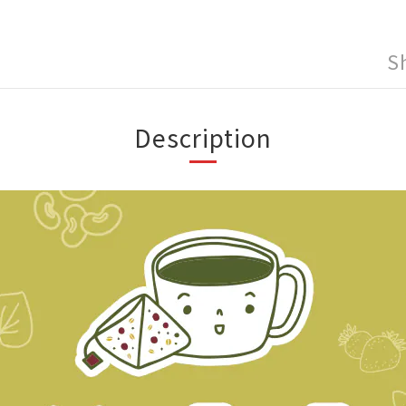
S
Description