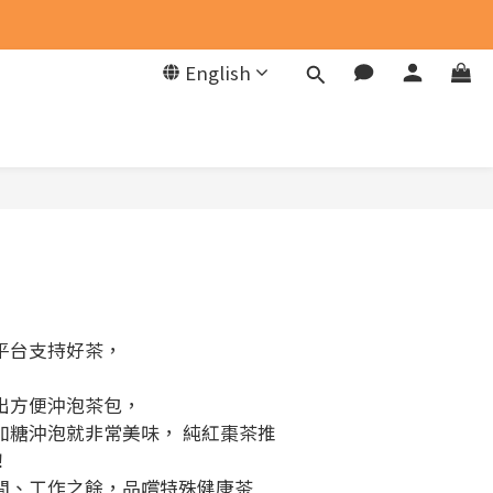
English
BUY NOW
平台支持好茶，
出方便沖泡茶包，
加糖沖泡就非常美味， 純紅棗茶推
！
間、工作之餘，品嚐特殊健康茶