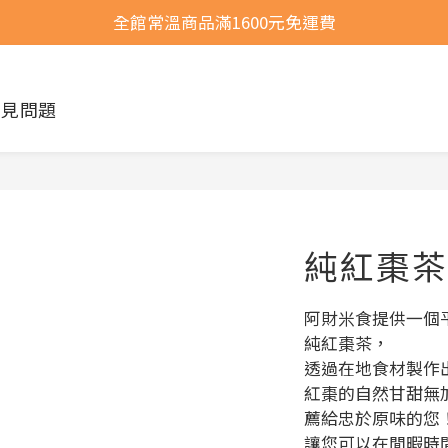
全館常溫商品滿1600元免運費
全館常溫商品滿1600元免運費
選購商品運費問題
常見問題
全館常溫商品滿1600元免運費
純紅棗茶
阿財米食提供一個
純紅棗茶，
透過在地食材製作
紅棗的自然甘甜無
薦給忠於原味的您
讓您可以在閒暇時