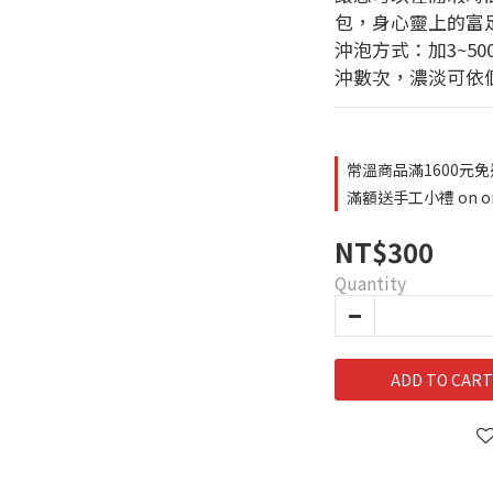
包，身心靈上的富
沖泡方式：加3~5
沖數次，濃淡可依
常溫商品滿1600元免運費 o
滿額送手工小禮 on or
NT$300
Quantity
ADD TO CART