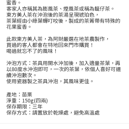
蜜香。
客家人亦稱其為膨風茶、煙風茶或稱為蜒仔茶。
東方美人茶在沖泡後的茶湯呈現琥珀色，
茶葉經由小綠葉蟬叮咬後，製成的茶菁帶有特殊的
花果蜜香。
此款東方美人茶，為阿財嚴選在地茶農製作，
買過的客人都會在特地回來門市購買！
喝過就忘不了的風味！
沖泡方式：茶具用開水沖加後，加入適量茶葉，再
以
80
度水沖泡即可，一次的茶葉，依個人喜好可連
續沖泡數次。
使用瓷器製之茶具沖泡，其風味更佳。
產地：苗栗
淨重：
150g(
四兩
)
保存期限：三年
保存方式：請置放於乾燥處，避免高溫處